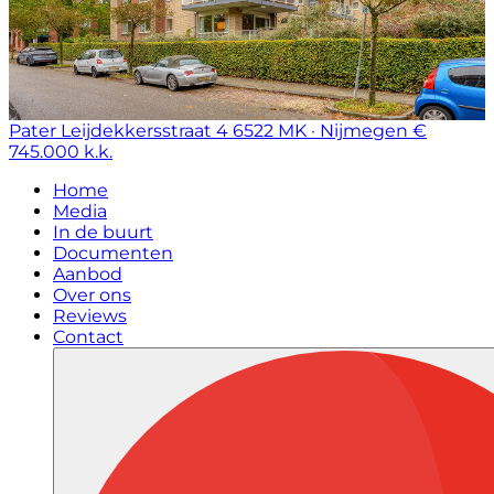
Pater Leijdekkersstraat 4
6522 MK · Nijmegen
€
745.000 k.k.
Home
Media
In de buurt
Documenten
Aanbod
Over ons
Reviews
Contact